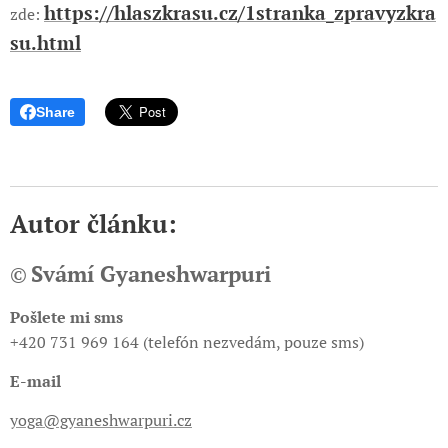
https://hlaszkrasu.cz/1stranka_zpravyzkra
zde:
su.html
Share
Autor článku:
Svámí Gyaneshwarpuri
©
Pošlete mi sms
+420 731 969 164 (telefón nezvedám, pouze sms)
E-mail
yoga@gyaneshwarpuri.cz