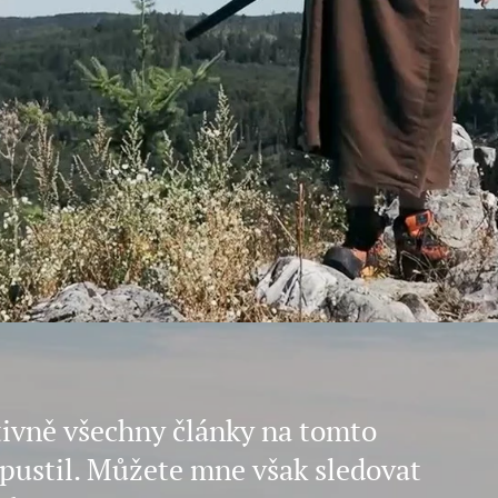
ivně všechny články na tomto
pustil. Můžete mne však sledovat