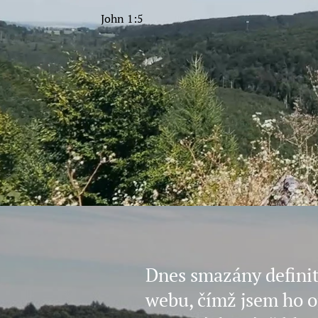
John 1:5
Dnes smazány definit
webu, čímž jsem ho o