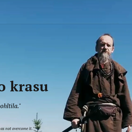
o krasu
ohltila."
as not overcome it. "