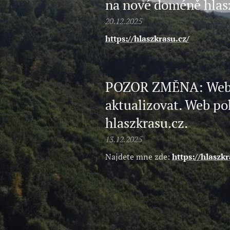
na nové doméně hlas
20.12.2025
https://hlaszkrasu.cz/
POZOR ZMĚNA: Web Z
aktualizovat. Web po
hlaszkrasu.cz.
13.12.2025
Najdete mne zde:
https://hlaszk