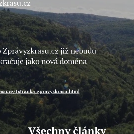
zkrasu.cz
právyzkrasu.cz již nebudu
kračuje jako nová doména
rasu.cz/1stranka_zpravyzkrasu.html
Všechny články