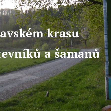
oravském krasu
tevníků a šamanů