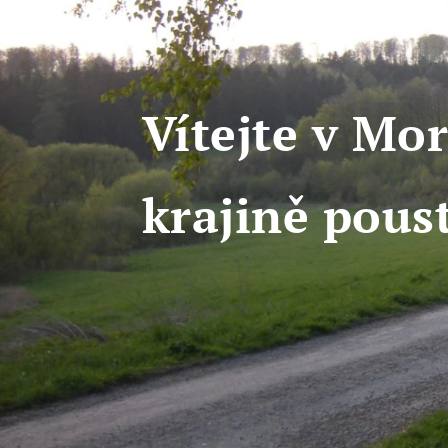
Vítejte v M
krajině pous