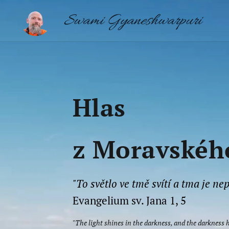
Swami Gyaneshwarpuri
Hlas
z Moravskéh
"To světlo ve tmě svítí a tma je nep
Evangelium sv. Jana 1, 5
"The light shines in the darkness, and the darkness h